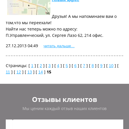
Друзья! А мы напоминаем вам о
том,что мы переехали!
Найти нас теперь можно по адресу:
П.Управленческий, ул. Сергея Лазо 62, 214 офис.
27.12.2013 04:49
читать дальше...
Страницы: [
] [
] [
] [
] [
] [
] [
] [
] [
] [
] [
1
2
3
4
5
6
7
8
9
10
] [
] [
] [
]
15
11
12
13
14
Отзывы клиентов
Мы ценим каждый отзыв наших клиентов